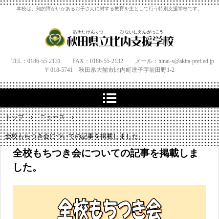
本校は、知的障がいがあるお子さんに対する教育を主として行う特別支援学校です。
TEL：0186-55-2131 FAX：0186-55-2132 メール：hinai-s@akita-pref.ed.jp
〒018-5741 秋田県大館市比内町達子字
前田野1‐
2
トップ
›
ニュース
›
全校もちつき会についての記事を掲載しました。
全校もちつき会についての記事を掲載しま
した。